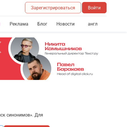
Зарегистрироваться
Войти
Реклама
Блог
англ
Новости
иск синонимов». Для