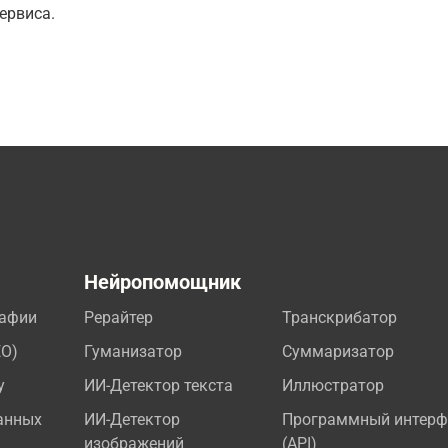
ервиса.
а
Нейропомощник
рафии
Рерайтер
Транскрибатор
EO)
Гуманизатор
Суммаризатор
у
ИИ-Детектор текста
Иллюстратор
анных
ИИ-Детектор
Программный интерф
изображений
(API)