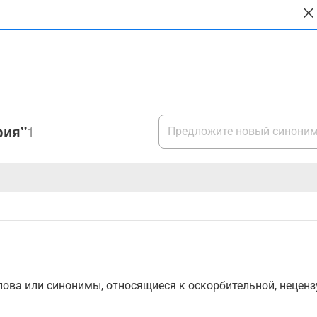
фия"
1
ова или синонимы, относящиеся к оскорбительной, нецензу