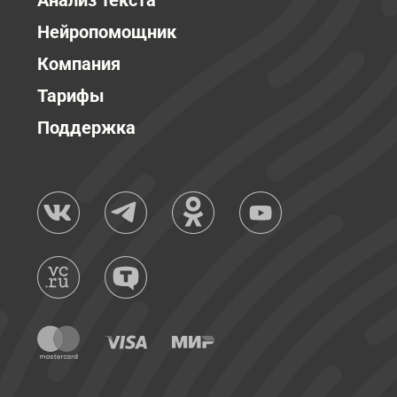
Анализ текста
Нейропомощник
Компания
Тарифы
Поддержка