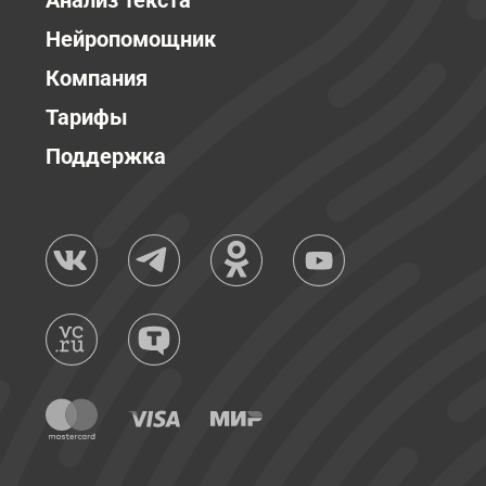
Анализ текста
Нейропомощник
Компания
Тарифы
Поддержка