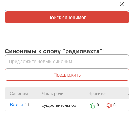
Поиск синонимов
Синонимы к слову "радиовахта"
1
Предложить
Синоним
Часть речи
Нравится
Жа
Вахта
существительное
11
0
0