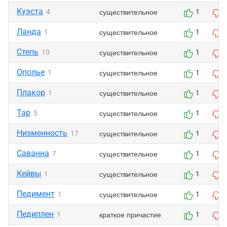
Куэста
существительное
4
1
Ланда
существительное
1
1
Степь
существительное
10
1
Ополье
существительное
1
1
Плакор
существительное
1
1
Тар
существительное
5
1
Низменность
существительное
17
1
Саванна
существительное
7
1
Кейвы
существительное
1
1
Педимент
существительное
1
1
Педиплен
краткое причастие
1
1