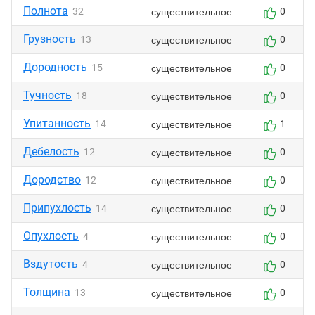
Полнота
существительное
32
0
Грузность
существительное
13
0
Дородность
существительное
15
0
Тучность
существительное
18
0
Упитанность
существительное
14
1
Дебелость
существительное
12
0
Дородство
существительное
12
0
Припухлость
существительное
14
0
Опухлость
существительное
4
0
Вздутость
существительное
4
0
Толщина
существительное
13
0