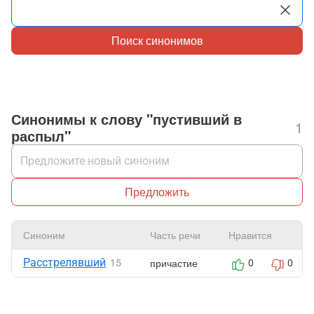
Поиск синонимов
Синонимы к слову "пустивший в
1
распыл"
Предложить
Синоним
Часть речи
Нравится
Расстрелявший
причастие
15
0
0