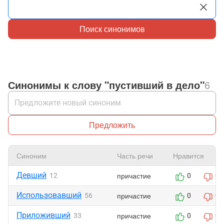
Поиск синонимов
Синонимы к слову "пустивший в дело"
6
Предложить
Синоним
Часть речи
Нравится
Девший
причастие
12
0
0
Использовавший
причастие
56
0
0
Приложивший
причастие
33
0
0