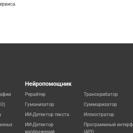
ервиса.
а
Нейропомощник
рафии
Рерайтер
Транскрибатор
EO)
Гуманизатор
Суммаризатор
у
ИИ-Детектор текста
Иллюстратор
анных
ИИ-Детектор
Программный интерф
изображений
(API)