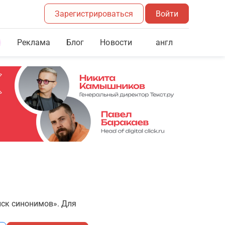
Зарегистрироваться
Войти
Реклама
Блог
англ
Новости
иск синонимов». Для