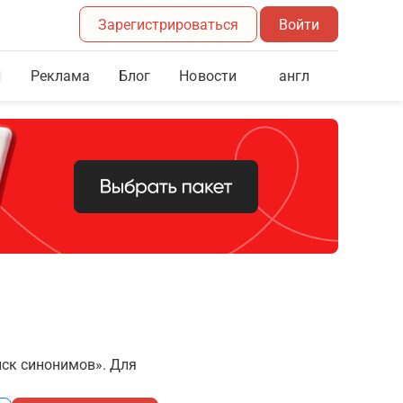
Зарегистрироваться
Войти
Реклама
Блог
англ
Новости
иск синонимов». Для