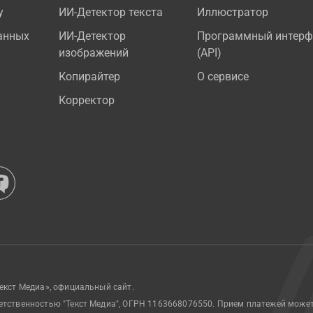
у
ИИ-Детектор текста
Иллюстратор
анных
ИИ-Детектор
Программный интерф
изображений
(API)
Копирайтер
О сервисе
Корректор
екст Медиа», официальный сайт.
етственностью "Текст Медиа", ОГРН 1163668076550. Прием платежей може