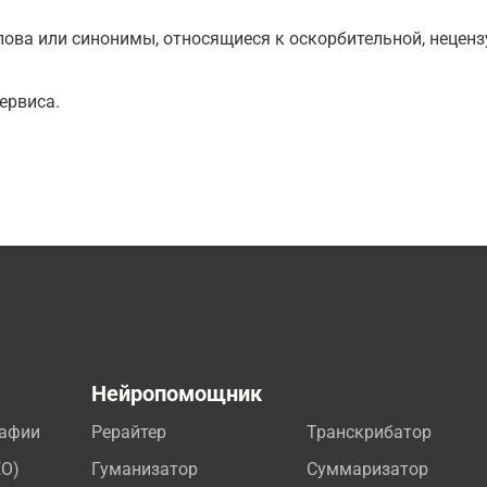
ова или синонимы, относящиеся к оскорбительной, нецензу
ервиса.
а
Нейропомощник
рафии
Рерайтер
Транскрибатор
EO)
Гуманизатор
Суммаризатор