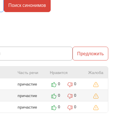
Поиск синонимов
Предложить
Часть речи
Нравится
Жалоба
причастие
0
0
причастие
0
0
причастие
0
0