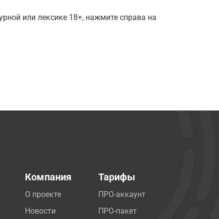
рной или лексике 18+, нажмите справа на
Компания
Тарифы
О проекте
ПРО-аккаунт
Новости
ПРО-пакет