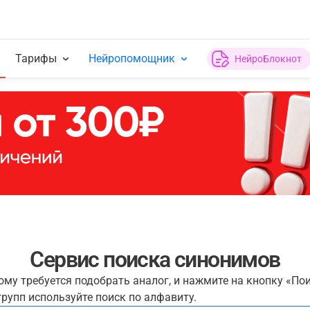
Тарифы
Нейропомощник
НейроБлокнот
Сервис поиска синонимов
рому требуется подобрать аналог, и нажмите на кнопку «По
рупп используйте поиск по алфавиту.