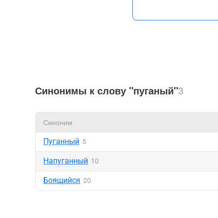
Синонимы к слову "пуганый"
3
Синоним
Пуганный
5
Напуганный
10
Боящийся
20