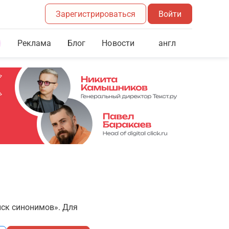
Зарегистрироваться
Войти
Реклама
Блог
англ
Новости
иск синонимов». Для