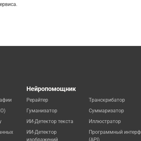
ервиса.
а
Нейропомощник
рафии
Рерайтер
Транскрибатор
EO)
Гуманизатор
Суммаризатор
у
ИИ-Детектор текста
Иллюстратор
анных
ИИ-Детектор
Программный интерф
изображений
(API)