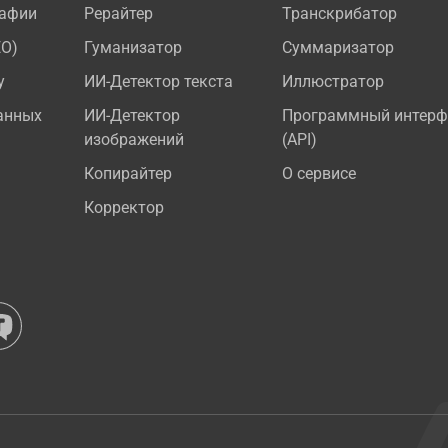
рафии
Рерайтер
Транскрибатор
EO)
Гуманизатор
Суммаризатор
у
ИИ-Детектор текста
Иллюстратор
анных
ИИ-Детектор
Программный интерф
изображений
(API)
Копирайтер
О сервисе
Корректор