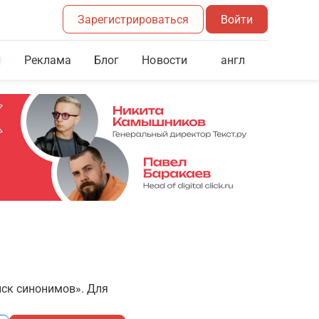
Зарегистрироваться
Войти
Реклама
Блог
англ
Новости
иск синонимов». Для