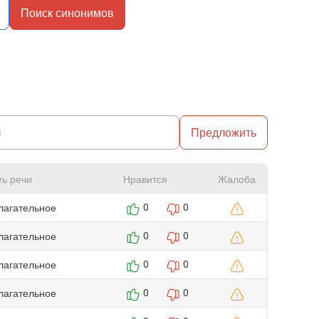
Поиск синонимов
Предложить
ть речи
Нравится
Жалоба
лагательное
0
0
лагательное
0
0
лагательное
0
0
лагательное
0
0