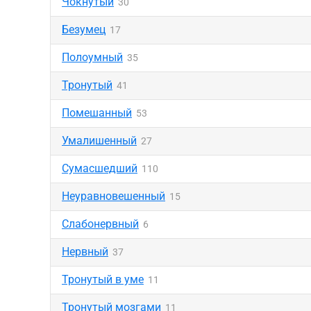
Чокнутый
30
Безумец
17
Полоумный
35
Тронутый
41
Помешанный
53
Умалишенный
27
Сумасшедший
110
Неуравновешенный
15
Слабонервный
6
Нервный
37
Тронутый в уме
11
Тронутый мозгами
11