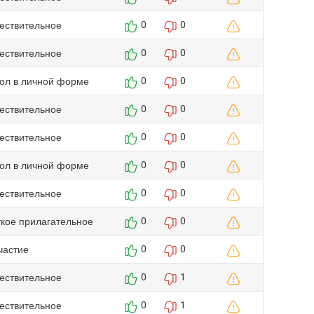
ествительное
0
0
ествительное
0
0
гол в личной форме
0
0
ествительное
0
0
ествительное
0
0
гол в личной форме
0
0
ествительное
0
0
ткое прилагательное
0
0
частие
0
0
ествительное
0
1
ествительное
0
1