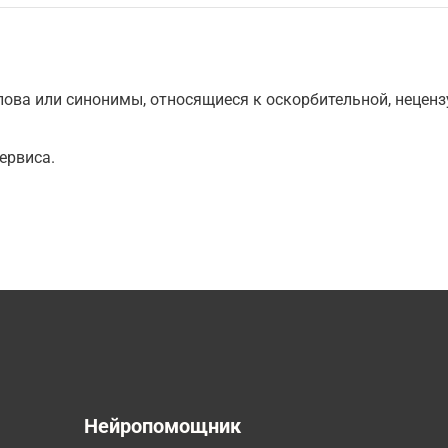
ова или синонимы, относящиеся к оскорбительной, нецензу
ервиса.
а
Нейропомощник