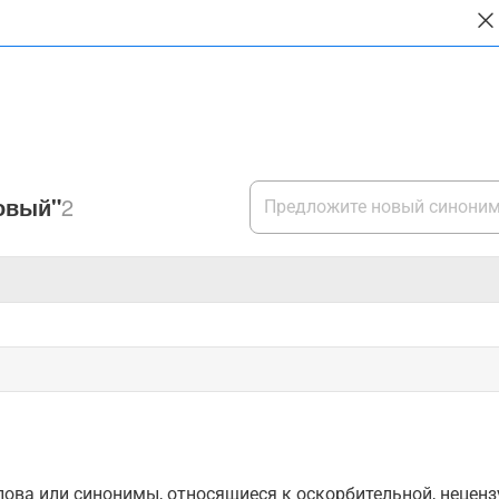
овый"
2
ова или синонимы, относящиеся к оскорбительной, нецензу