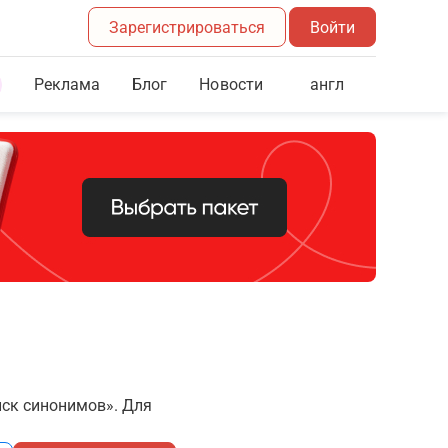
Зарегистрироваться
Войти
Реклама
Блог
англ
Новости
иск синонимов». Для