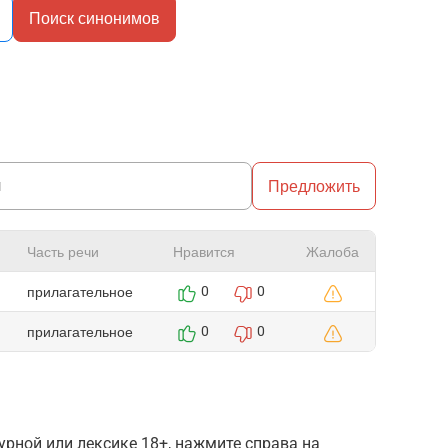
Поиск синонимов
Предложить
Часть речи
Нравится
Жалоба
прилагательное
0
0
прилагательное
0
0
рной или лексике 18+, нажмите справа на