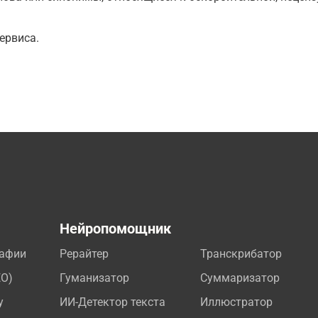
ервиса.
а
Нейропомощник
рафии
Рерайтер
Транскрибатор
EO)
Гуманизатор
Суммаризатор
у
ИИ-Детектор текста
Иллюстратор