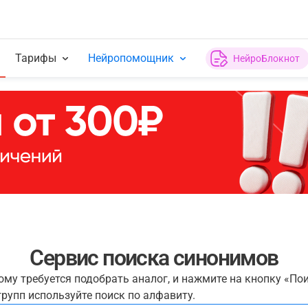
Тарифы
Нейропомощник
НейроБлокнот
Сервис поиска синонимов
рому требуется подобрать аналог, и нажмите на кнопку «По
рупп используйте поиск по алфавиту.