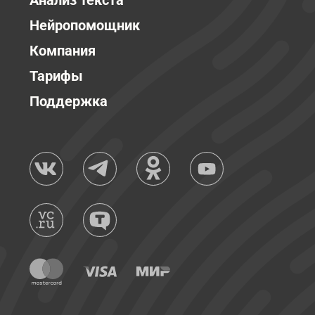
Анализ текста
Нейропомощник
Компания
Тарифы
Поддержка