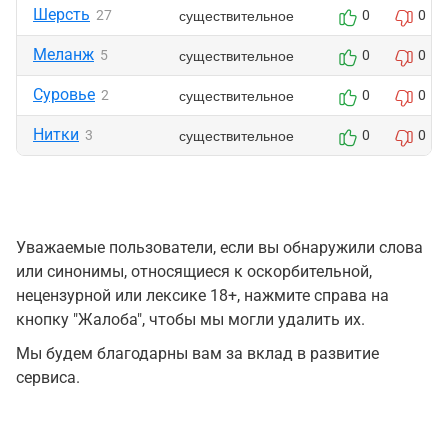
Шерсть
существительное
27
0
0
Меланж
существительное
5
0
0
Суровье
существительное
2
0
0
Нитки
существительное
3
0
0
Уважаемые пользователи, если вы обнаружили слова
или синонимы, относящиеся к оскорбительной,
нецензурной или лексике 18+, нажмите справа на
кнопку "Жалоба", чтобы мы могли удалить их.
Мы будем благодарны вам за вклад в развитие
сервиса.