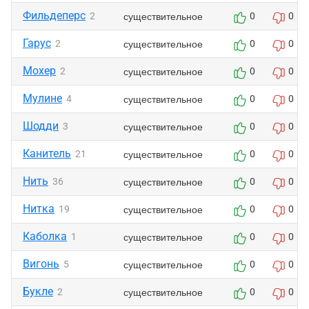
Фильдеперс
существительное
2
0
0
Гарус
существительное
2
0
0
Мохер
существительное
2
0
0
Мулине
существительное
4
0
0
Шодди
существительное
3
0
0
Канитель
существительное
21
0
0
Нить
существительное
36
0
0
Нитка
существительное
19
0
0
Каболка
существительное
1
0
0
Вигонь
существительное
5
0
0
Букле
существительное
2
0
0