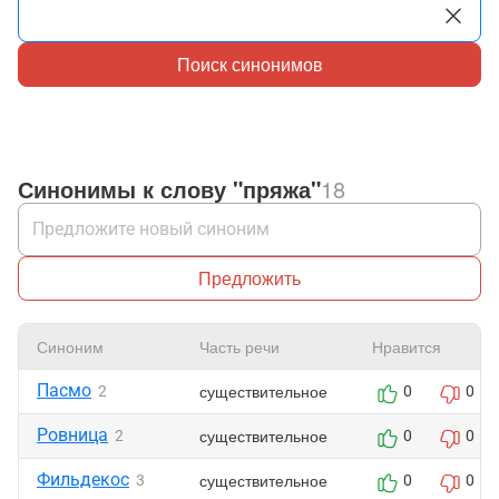
Поиск синонимов
Синонимы к слову "пряжа"
18
Предложить
Синоним
Часть речи
Нравится
Пасмо
существительное
2
0
0
Ровница
существительное
2
0
0
Фильдекос
существительное
3
0
0