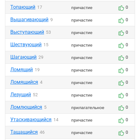
Топающий
причастие
17
0
Вышагивающий
причастие
9
0
Выступающий
причастие
53
0
Шествующий
причастие
15
0
Шагающий
причастие
29
0
Ломящий
причастие
19
0
Ломящийся
причастие
4
0
Лезущий
причастие
52
0
Ломлющийся
прилагательное
5
0
Утаскивающийся
причастие
14
0
Тащащийся
причастие
46
0