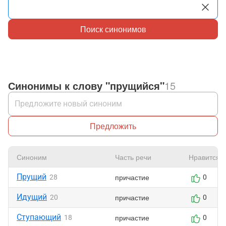
Поиск синонимов
Синонимы к слову "прущийся"
15
Предложить
Синоним
Часть речи
Нравится
Прущий
причастие
28
0
Идущий
причастие
20
0
Ступающий
причастие
18
0