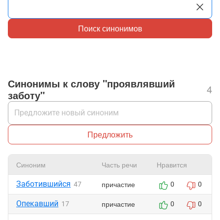
Поиск синонимов
Синонимы к слову "проявлявший
4
заботу"
Предложить
Синоним
Часть речи
Нравится
Заботившийся
причастие
47
0
0
Опекавший
причастие
17
0
0