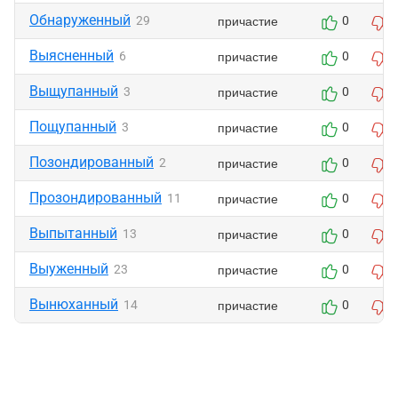
Обнаруженный
причастие
29
0
Выясненный
причастие
6
0
Выщупанный
причастие
3
0
Пощупанный
причастие
3
0
Позондированный
причастие
2
0
Прозондированный
причастие
11
0
Выпытанный
причастие
13
0
Выуженный
причастие
23
0
Вынюханный
причастие
14
0