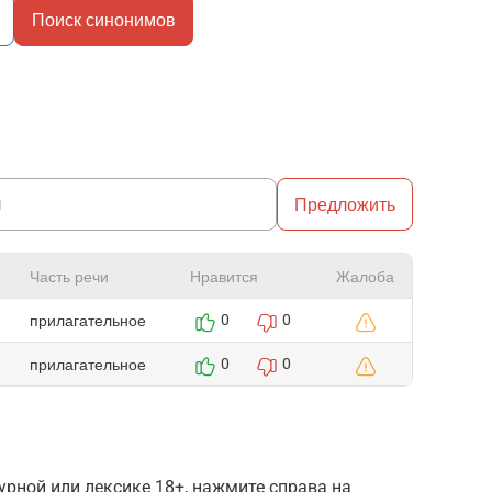
Поиск синонимов
Предложить
Часть речи
Нравится
Жалоба
прилагательное
0
0
прилагательное
0
0
рной или лексике 18+, нажмите справа на