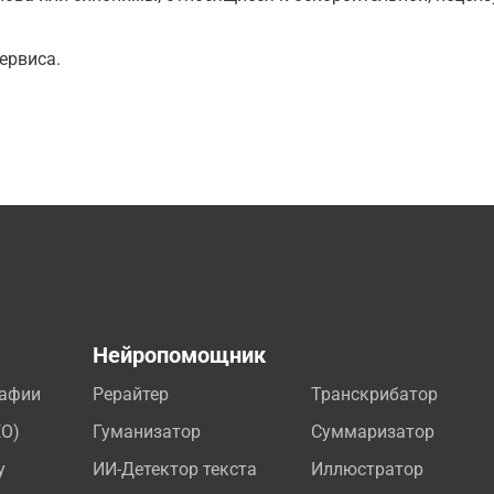
ервиса.
а
Нейропомощник
рафии
Рерайтер
Транскрибатор
EO)
Гуманизатор
Суммаризатор
у
ИИ-Детектор текста
Иллюстратор