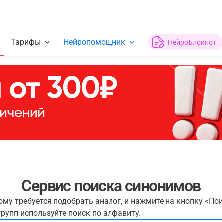
Тарифы
Нейропомощник
НейроБлокнот
Сервис поиска синонимов
рому требуется подобрать аналог, и нажмите на кнопку «По
рупп используйте поиск по алфавиту.