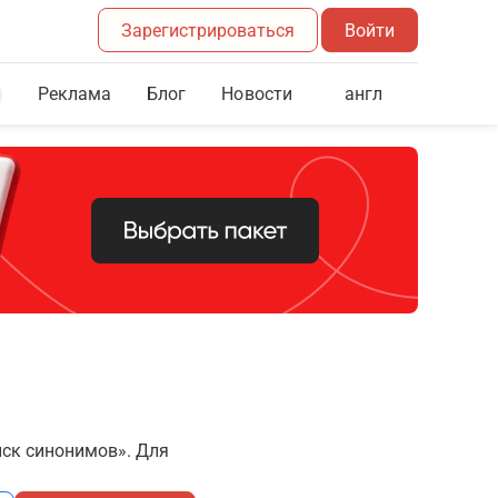
Зарегистрироваться
Войти
Реклама
Блог
англ
Новости
иск синонимов». Для