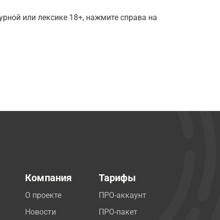
рной или лексике 18+, нажмите справа на
Компания
Тарифы
О проекте
ПРО-аккаунт
Новости
ПРО-пакет