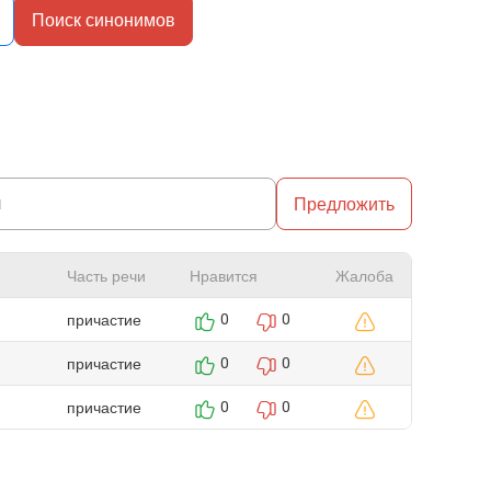
Поиск синонимов
Предложить
Часть речи
Нравится
Жалоба
причастие
0
0
причастие
0
0
причастие
0
0