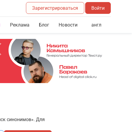
Зарегистрироваться
Войти
Реклама
Блог
англ
Новости
иск синонимов». Для