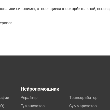
ова или синонимы, относящиеся к оскорбительной, нецензу
ервиса.
а
Нейропомощник
рафии
Рерайтер
Транскрибатор
EO)
Гуманизатор
Суммаризатор