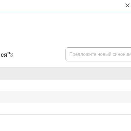
ся"
3