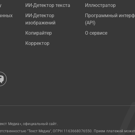
у
ИИ-Детектор текста
Иллюстратор
анных
ИИ-Детектор
Программный интерф
изображений
(API)
Копирайтер
О сервисе
Корректор
екст Медиа», официальный сайт.
етственностью "Текст Медиа", ОГРН 1163668076550. Прием платежей може