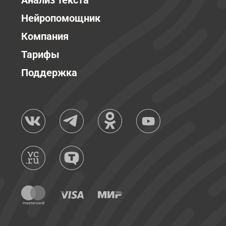
Анализ текста
Нейропомощник
Компания
Тарифы
Поддержка