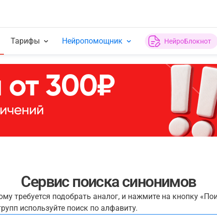
Тарифы
Нейропомощник
НейроБлокнот
Сервис поиска синонимов
рому требуется подобрать аналог, и нажмите на кнопку «По
рупп используйте поиск по алфавиту.