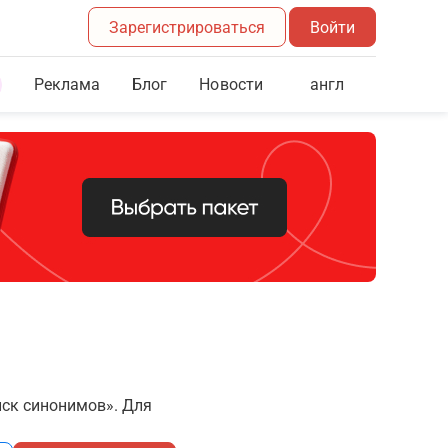
Зарегистрироваться
Войти
Реклама
Блог
англ
Новости
иск синонимов». Для