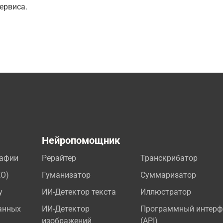
ервиса.
а
Нейропомощник
рафии
Рерайтер
Транскрибатор
EO)
Гуманизатор
Суммаризатор
у
ИИ-Детектор текста
Иллюстратор
анных
ИИ-Детектор
Программный интерф
изображений
(API)