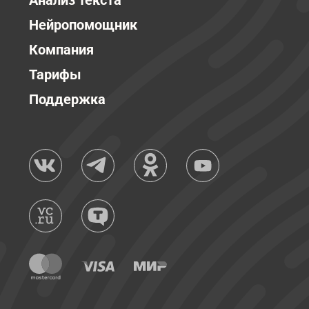
Анализ текста
Нейропомощник
Компания
Тарифы
Поддержка