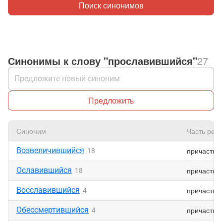
Поиск синонимов
Синонимы к слову "прославившийся"
27
Предложить
Синоним
Часть реч
Возвеличившийся
причастие
18
Ославившийся
причастие
18
Восславившийся
причастие
4
Обессмертившийся
причастие
4