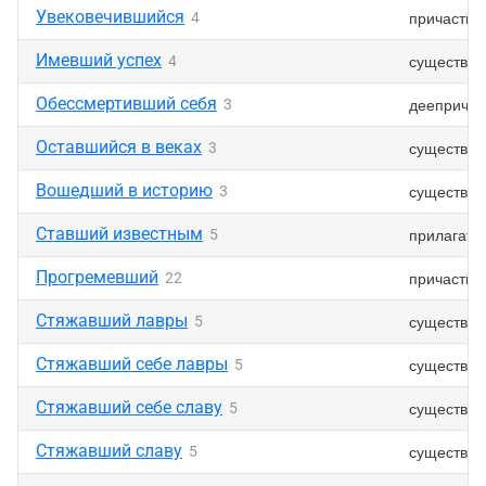
Увековечившийся
причастие
4
Имевший успех
существит
4
Обессмертивший себя
деепричас
3
Оставшийся в веках
существит
3
Вошедший в историю
существит
3
Ставший известным
прилагате
5
Прогремевший
причастие
22
Стяжавший лавры
существит
5
Стяжавший себе лавры
существит
5
Стяжавший себе славу
существит
5
Стяжавший славу
существит
5