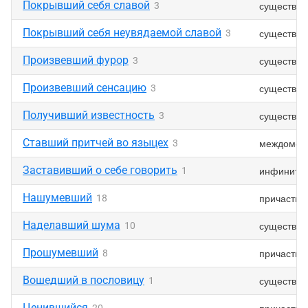
Покрывший себя славой
существит
3
Покрывший себя неувядаемой славой
существит
3
Произвевший фурор
существит
3
Произвевший сенсацию
существит
3
Получивший известность
существит
3
Ставший притчей во языцех
междомет
3
Заставивший о себе говорить
инфинити
1
Нашумевший
причастие
18
Наделавший шума
существит
10
Прошумевший
причастие
8
Вошедший в пословицу
существит
1
Ценившийся