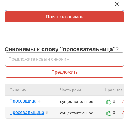
Поиск синонимов
Синонимы к слову "просевательница"
2
Предложить
Синоним
Часть речи
Нравится
Просевщица
существительное
4
0
Просевальщица
существительное
5
0