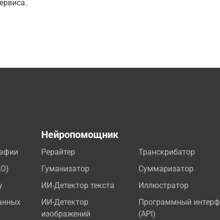
ервиса.
а
Нейропомощник
рафии
Рерайтер
Транскрибатор
EO)
Гуманизатор
Суммаризатор
у
ИИ-Детектор текста
Иллюстратор
анных
ИИ-Детектор
Программный интерф
изображений
(API)