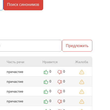
Поиск синонимов
Предложить
Часть речи
Нравится
Жалоба
причастие
0
0
причастие
0
0
причастие
0
0
причастие
0
0