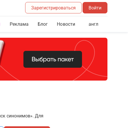
Зарегистрироваться
Войти
Реклама
Блог
англ
Новости
иск синонимов». Для