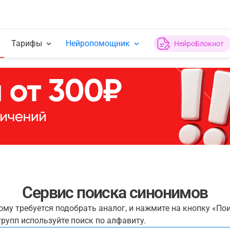
Тарифы
Нейропомощник
НейроБлокнот
Сервис поиска синонимов
рому требуется подобрать аналог, и нажмите на кнопку «По
рупп используйте поиск по алфавиту.