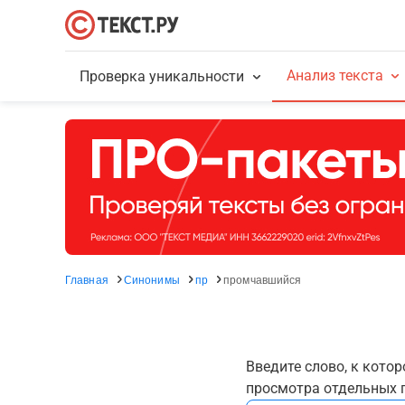
Анализ текста
Проверка уникальности
Главная
Синонимы
пр
промчавшийся
Введите слово, к кото
просмотра отдельных г