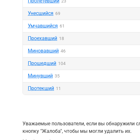
Пролетевший
23
Унесшийся
69
Умчавшийся
61
Проехавший
18
Миновавший
46
Прошедший
104
Минувший
35
Протекший
11
Уважаемые пользователи, если вы обнаружили сл
кнопку "Жалоба", чтобы мы могли удалить их.