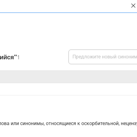
ийся"
1
ова или синонимы, относящиеся к оскорбительной, нецензу