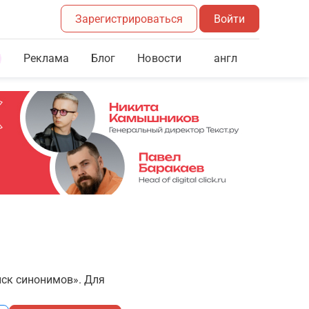
Зарегистрироваться
Войти
Реклама
Блог
англ
Новости
иск синонимов». Для