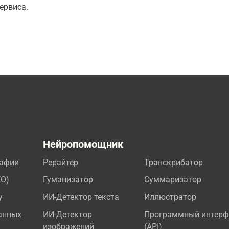
ервиса.
а
Нейропомощник
рафии
Рерайтер
Транскрибатор
EO)
Гуманизатор
Суммаризатор
у
ИИ-Детектор текста
Иллюстратор
анных
ИИ-Детектор
Программный интерф
изображений
(API)