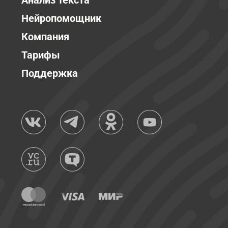
Анализ текста
Нейропомощник
Компания
Тарифы
Поддержка