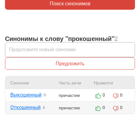
Поиск синонимов
Синонимы к слову "прокошенный"
2
Предложить
Синоним
Часть речи
Нравится
Ж
Выкошенный
причастие
9
0
0
Откошенный
причастие
4
0
0