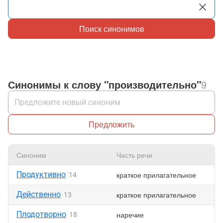
Поиск синонимов
Синонимы к слову "производительно"
9
Предложить
Синоним
Часть речи
Н
Продуктивно
краткое прилагательное
14
Действенно
краткое прилагательное
13
Плодотворно
наречие
18