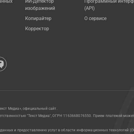
анных
ИИ-Детектор
Программный интерф
изображений
(API)
Копирайтер
О сервисе
Корректор
екст Медиа», официальный сайт.
етственностью "Текст Медиа", ОГРН 1163668076550. Прием платежей може
 данных и предоставлению услуг в области информационных технологий (О