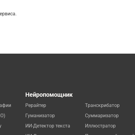
ервиса.
а
Нейропомощник
рафии
Рерайтер
Транскрибатор
EO)
Гуманизатор
Суммаризатор
у
ИИ-Детектор текста
Иллюстратор