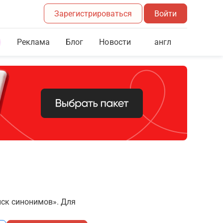
Зарегистрироваться
Войти
Реклама
Блог
англ
Новости
иск синонимов». Для