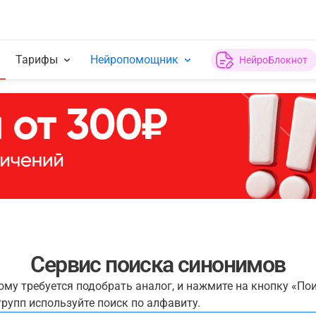
Тарифы
Нейропомощник
НейроБлокнот
Сервис поиска синонимов
рому требуется подобрать аналог, и нажмите на кнопку «По
рупп используйте поиск по алфавиту.