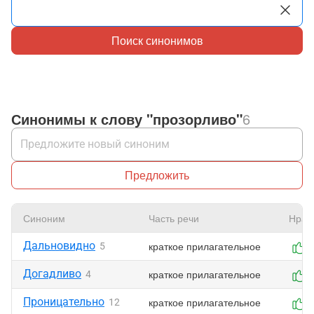
Поиск синонимов
Синонимы к слову "прозорливо"
6
Предложить
Синоним
Часть речи
Нрав
Дальновидно
краткое прилагательное
5
Догадливо
краткое прилагательное
4
Проницательно
краткое прилагательное
12