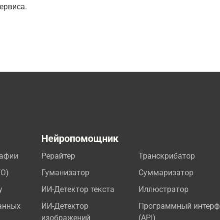
ервиса.
а
Нейропомощник
рафии
Рерайтер
Транскрибатор
EO)
Гуманизатор
Суммаризатор
у
ИИ-Детектор текста
Иллюстратор
анных
ИИ-Детектор
Программный интерф
изображений
(API)