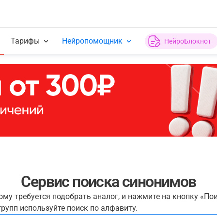
Тарифы
Нейропомощник
НейроБлокнот
Сервис поиска синонимов
рому требуется подобрать аналог, и нажмите на кнопку «По
рупп используйте поиск по алфавиту.