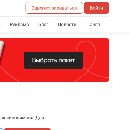
Зарегистрироваться
Войти
Реклама
Блог
англ
Новости
иск синонимов». Для