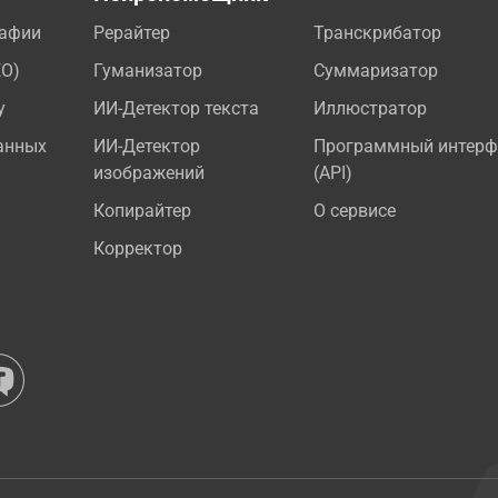
рафии
Рерайтер
Транскрибатор
EO)
Гуманизатор
Суммаризатор
у
ИИ-Детектор текста
Иллюстратор
анных
ИИ-Детектор
Программный интерф
изображений
(API)
Копирайтер
О сервисе
Корректор