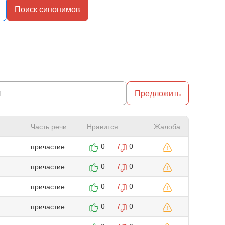
Поиск синонимов
Предложить
Часть речи
Нравится
Жалоба
причастие
0
0
причастие
0
0
причастие
0
0
причастие
0
0