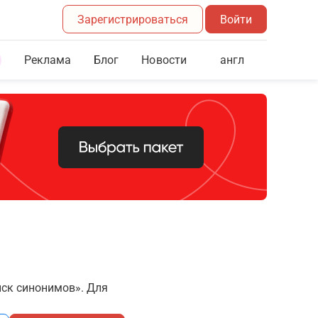
Зарегистрироваться
Войти
Реклама
Блог
англ
Новости
иск синонимов». Для