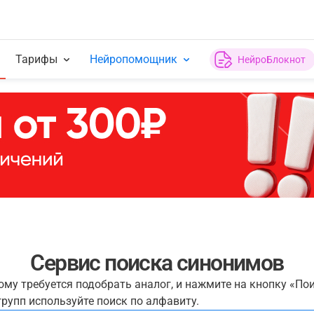
Тарифы
Нейропомощник
НейроБлокнот
Сервис поиска синонимов
рому требуется подобрать аналог, и нажмите на кнопку «По
рупп используйте поиск по алфавиту.