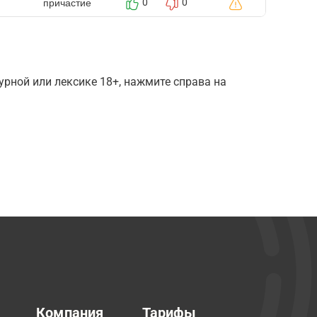
причастие
0
0
рной или лексике 18+, нажмите справа на
Компания
Тарифы