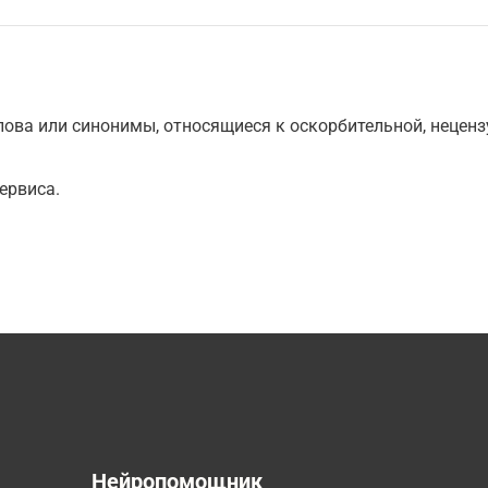
ова или синонимы, относящиеся к оскорбительной, нецензу
ервиса.
а
Нейропомощник