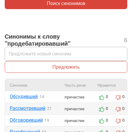
Поиск синонимов
Синонимы к слову
6
"продебатировавший"
Предложить
Синоним
Часть речи
Нравится
Обсудивший
причастие
14
0
0
Рассмотревший
причастие
21
0
0
Обговоривший
причастие
19
0
0
Разобравший