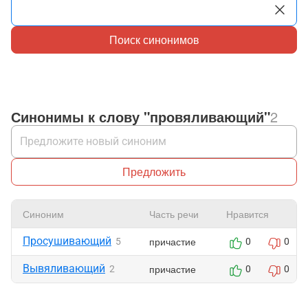
Поиск синонимов
Синонимы к слову "провяливающий"
2
Предложить
Синоним
Часть речи
Нравится
Просушивающий
причастие
5
0
0
Вывяливающий
причастие
2
0
0