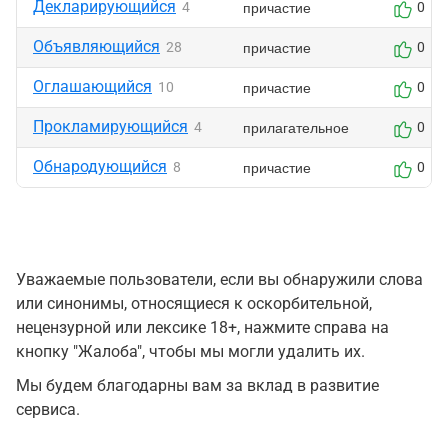
Декларирующийся
причастие
4
0
Объявляющийся
причастие
28
0
Оглашающийся
причастие
10
0
Прокламирующийся
прилагательное
4
0
Обнародующийся
причастие
8
0
Уважаемые пользователи, если вы обнаружили слова
или синонимы, относящиеся к оскорбительной,
нецензурной или лексике 18+, нажмите справа на
кнопку "Жалоба", чтобы мы могли удалить их.
Мы будем благодарны вам за вклад в развитие
сервиса.