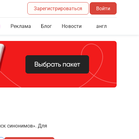
Зарегистрироваться
Войти
Реклама
Блог
англ
Новости
иск синонимов». Для