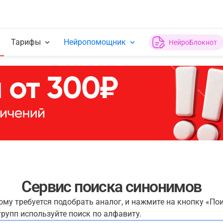
Тарифы
Нейропомощник
НейроБлокнот
Сервис поиска синонимов
рому требуется подобрать аналог, и нажмите на кнопку «По
рупп используйте поиск по алфавиту.