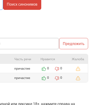
Поиск синонимов
Предложить
Часть речи
Нравится
Жалоба
причастие
0
0
причастие
0
0
рной или лексике 18+, нажмите справа на