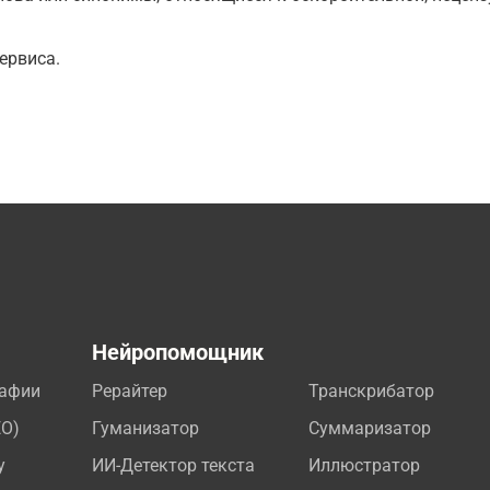
ервиса.
а
Нейропомощник
рафии
Рерайтер
Транскрибатор
EO)
Гуманизатор
Суммаризатор
у
ИИ-Детектор текста
Иллюстратор