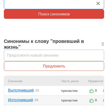
Поиск синонимов
Синонимы к слову "провевший в
5
жизнь"
Предложить
Синоним
Часть речи
Нравится
Выполнивший
причастие
20
0
Исполнивший
причастие
39
0