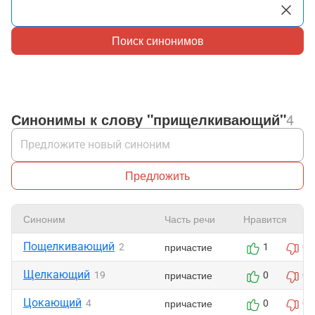
Поиск синонимов
Синонимы к слову "прищелкивающий"
4
Предложить
Синоним
Часть речи
Нравится
Пощелкивающий
причастие
2
1
0
Щелкающий
причастие
19
0
0
Цокающий
причастие
4
0
0