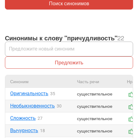
Поиск синонимов
Синонимы к слову "причудливость"
22
Предложить
Синоним
Часть речи
Нрав
Оригинальность
существительное
35
Необыкновенность
существительное
30
Сложность
существительное
27
Вычурность
существительное
18