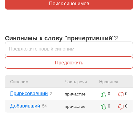
Поиск синонимов
Синонимы к слову "причертивший"
2
Предложить
Синоним
Часть речи
Нравится
Пририсовавший
причастие
2
0
0
Добавивший
причастие
54
0
0