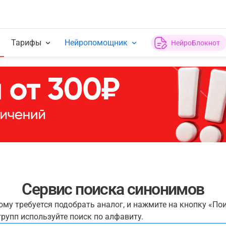
Тарифы
Нейропомощник
НейроБлокнот
Сервис поиска синонимов
рому требуется подобрать аналог, и нажмите на кнопку «По
рупп используйте поиск по алфавиту.