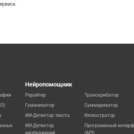
ервиса.
а
Нейропомощник
рафии
Рерайтер
Транскрибатор
EO)
Гуманизатор
Суммаризатор
у
ИИ-Детектор текста
Иллюстратор
анных
ИИ-Детектор
Программный интерф
изображений
(API)