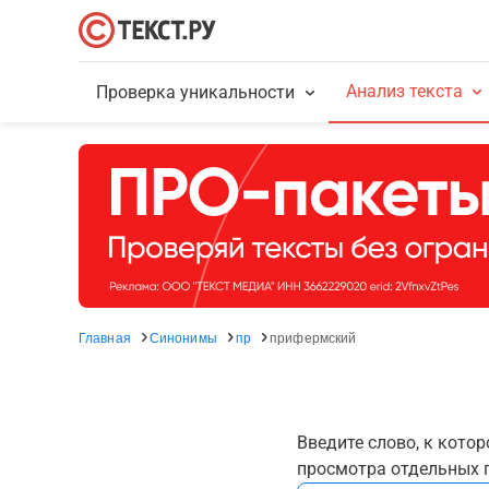
Анализ текста
Проверка уникальности
Главная
Синонимы
пр
прифермский
Введите слово, к кото
просмотра отдельных г