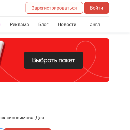
Зарегистрироваться
Войти
Реклама
Блог
англ
Новости
иск синонимов». Для