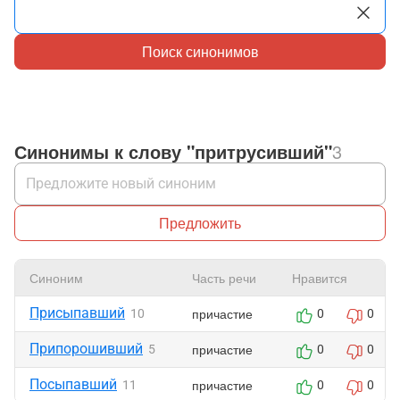
Поиск синонимов
Синонимы к слову "притрусивший"
3
Предложить
Синоним
Часть речи
Нравится
Присыпавший
причастие
10
0
0
Припорошивший
причастие
5
0
0
Посыпавший
причастие
11
0
0