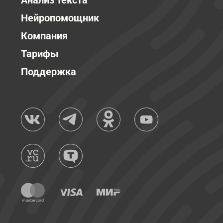
Анализ текста
Нейропомощник
Компания
Тарифы
Поддержка