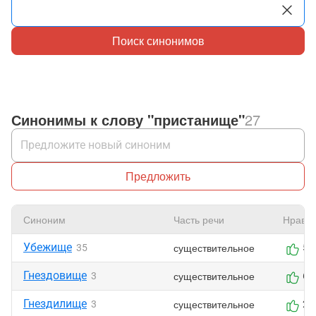
Поиск синонимов
Синонимы к слову "пристанище"
27
Предложить
Синоним
Часть речи
Нравит
Убежище
существительное
35
5
Гнездовище
существительное
3
6
Гнездилище
существительное
3
2