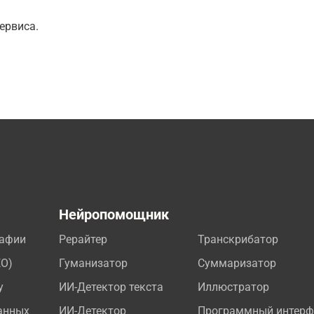
ервиса.
а
Нейропомощник
рафии
Рерайтер
Транскрибатор
EO)
Гуманизатор
Суммаризатор
у
ИИ-Детектор текста
Иллюстратор
анных
ИИ-Детектор
Программный интерф