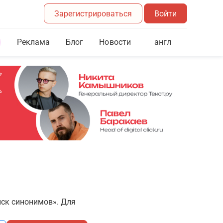
Зарегистрироваться
Войти
Реклама
Блог
англ
Новости
иск синонимов». Для