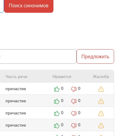
Поиск синонимов
Предложить
Часть речи
Нравится
Жалоба
причастие
0
0
причастие
0
0
причастие
0
0
причастие
0
0