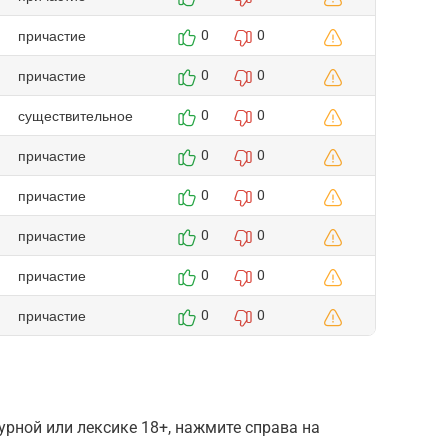
причастие
0
0
причастие
0
0
существительное
0
0
причастие
0
0
причастие
0
0
причастие
0
0
причастие
0
0
причастие
0
0
рной или лексике 18+, нажмите справа на