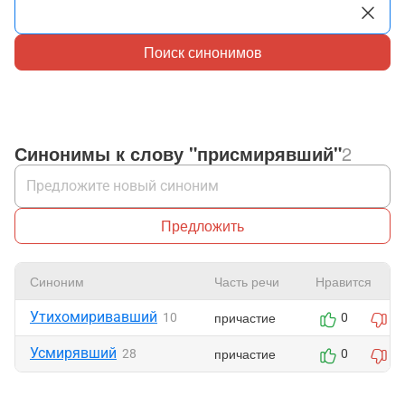
Поиск синонимов
Синонимы к слову "присмирявший"
2
Предложить
Синоним
Часть речи
Нравится
Утихомиривавший
причастие
10
0
0
Усмирявший
причастие
28
0
0