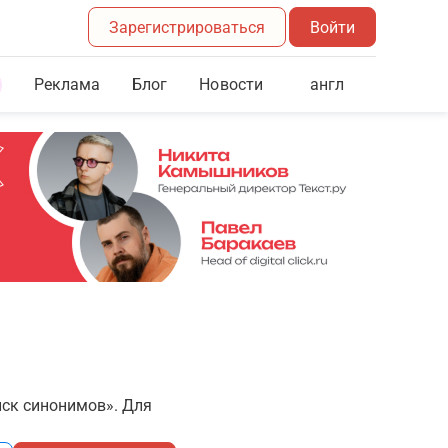
Зарегистрироваться
Войти
Реклама
Блог
англ
Новости
иск синонимов». Для