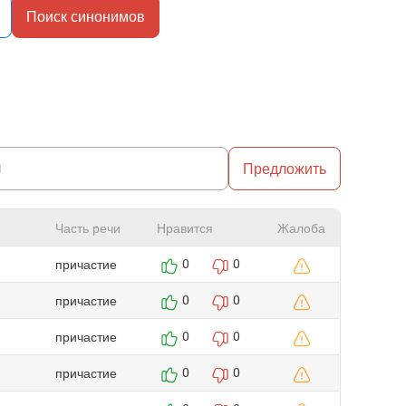
Поиск синонимов
Предложить
Часть речи
Нравится
Жалоба
причастие
0
0
причастие
0
0
причастие
0
0
причастие
0
0