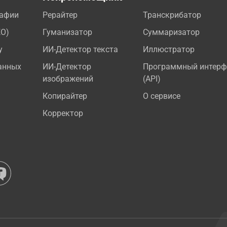
рафии
Рерайтер
Транскрибатор
EO)
Гуманизатор
Суммаризатор
у
ИИ-Детектор текста
Иллюстратор
анных
ИИ-Детектор
Программный интерф
изображений
(API)
Копирайтер
О сервисе
Корректор