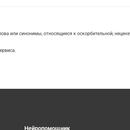
ова или синонимы, относящиеся к оскорбительной, нецензу
ервиса.
а
Нейропомощник