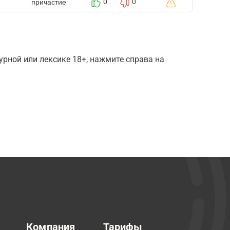
причастие
0
0
рной или лексике 18+, нажмите справа на
Компания
Тарифы