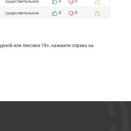
существительное
0
0
существительное
0
0
рной или лексике 18+, нажмите справа на