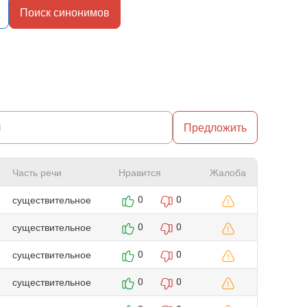
Поиск синонимов
Предложить
Часть речи
Нравится
Жалоба
существительное
0
0
существительное
0
0
существительное
0
0
существительное
0
0