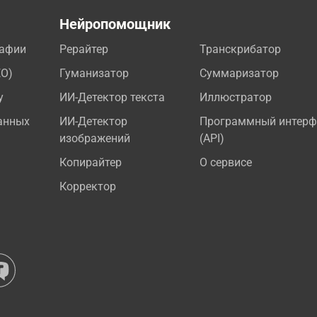
а
Нейропомощник
рафии
Рерайтер
Транскрибатор
EO)
Гуманизатор
Суммаризатор
у
ИИ-Детектор текста
Иллюстратор
анных
ИИ-Детектор
Программный интерф
изображений
(API)
Копирайтер
О сервисе
Корректор