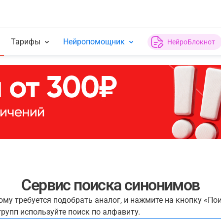
Тарифы
Нейропомощник
НейроБлокнот
Сервис поиска синонимов
рому требуется подобрать аналог, и нажмите на кнопку «По
рупп используйте поиск по алфавиту.