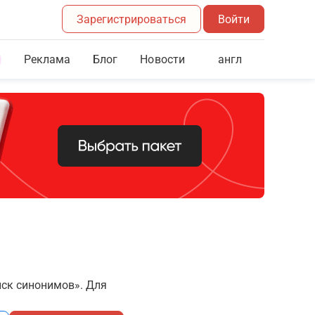
Зарегистрироваться
Войти
Реклама
Блог
англ
Новости
иск синонимов». Для