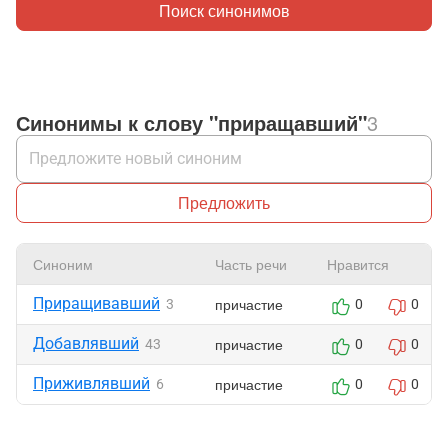
Поиск синонимов
Синонимы к слову "приращавший"
3
Предложить
Синоним
Часть речи
Нравится
Приращивавший
причастие
3
0
0
Добавлявший
причастие
43
0
0
Приживлявший
причастие
6
0
0